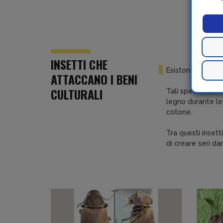
INSETTI CHE
Esistono in natur
ATTACCANO I BENI
CULTURALI
Tali specie fann
legno durante le 
cotone.
Tra questi inse
di creare seri da