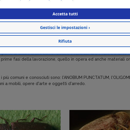
Accetta tutti
Gestisci le impostazioni ›
Rifiuta
a alcune specie di insetti particolarmente interessanti nell'ambito 
o parte di alcuni ordini come: COLEOTTERI, LEPIDOTTERI e IMENOTTERI
prime fasi della lavorazione, quello in opera ed anche materiali org
tti i più comuni e conosciuti sono: l'ANOBIUM PUNCTATUM, l'OLIG
nni a mobili, opere d'arte e oggetti d'arredo.