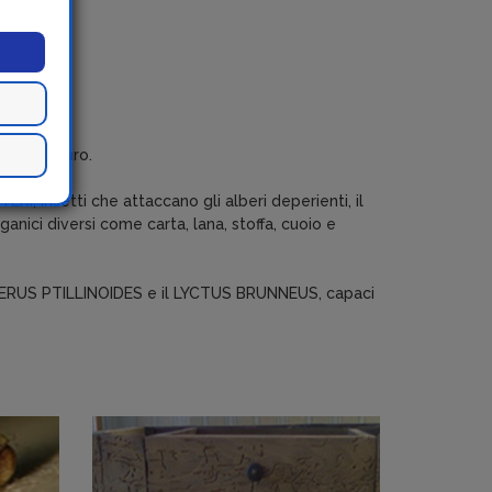
del restauro.
, insetti che attaccano gli alberi deperienti, il
anici diversi come carta, lana, stoffa, cuoio e
OMERUS PTILLINOIDES e il LYCTUS BRUNNEUS, capaci