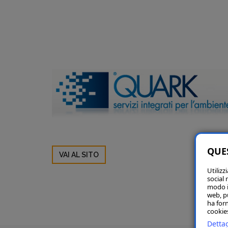
QUES
VAI AL SITO
Utilizz
social 
modo in
web, p
ha forn
cookies
Dettag