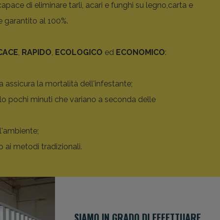
ace di eliminare tarli, acari e funghi su legno,carta e
 e garantito al 100%.
CACE
,
RAPIDO
,
ECOLOGICO
ed
ECONOMICO
:
 assicura la mortalità dell'infestante;
solo pochi minuti che variano a seconda delle
 l'ambiente;
to ai metodi tradizionali.
SIAMO IN GRADO DI EFFETTUARE