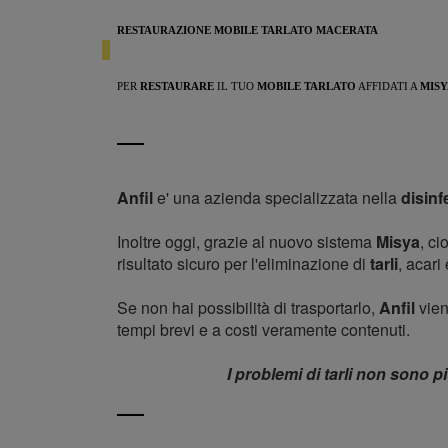
RESTAURAZIONE MOBILE TARLATO MACERATA
PER
RESTAURARE
IL TUO
MOBILE TARLATO
AFFIDATI A
MISY
Anfil
e' una azienda specializzata nella
disinf
Inoltre oggi, grazie al nuovo sistema
Misya
, c
risultato sicuro per l'eliminazione di
tarli
, acari
Se non hai possibilità di trasportarlo,
Anfil
vien
tempi brevi e a costi veramente contenuti.
I problemi di tarli non sono p