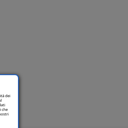
ità dei
ul
dati
i che
nostri