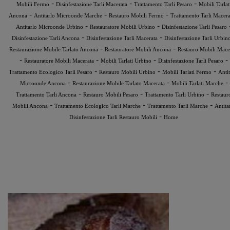
-
-
-
Mobili Fermo
Disinfestazione Tarli Macerata
Trattamento Tarli Pesaro
Mobili Tarlat
-
-
-
Ancona
Antitarlo Microonde Marche
Restauro Mobili Fermo
Trattamento Tarli Macera
-
-
Antitarlo Microonde Urbino
Restauratore Mobili Urbino
Disinfestazione Tarli Pesaro
-
-
Disinfestazione Tarli Ancona
Disinfestazione Tarli Macerata
Disinfestazione Tarli Urbin
-
-
Restaurazione Mobile Tarlato Ancona
Restauratore Mobili Ancona
Restauro Mobili Mace
-
-
-
-
Restauratore Mobili Macerata
Mobili Tarlati Urbino
Disinfestazione Tarli Pesaro
-
-
-
Trattamento Ecologico Tarli Pesaro
Restauro Mobili Urbino
Mobili Tarlati Fermo
Antit
-
-
-
Microonde Ancona
Restaurazione Mobile Tarlato Macerata
Mobili Tarlati Marche
-
-
-
Trattamento Tarli Ancona
Restauro Mobili Pesaro
Trattamento Tarli Urbino
Restaur
-
-
-
Mobili Ancona
Trattamento Ecologico Tarli Marche
Trattamento Tarli Marche
Antita
-
Disinfestazione Tarli Restauro Mobili
Home