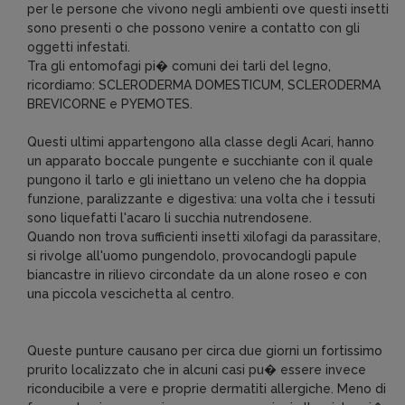
per le persone che vivono negli ambienti ove questi insetti
sono presenti o che possono venire a contatto con gli
oggetti infestati.
Tra gli entomofagi pi� comuni dei tarli del legno,
ricordiamo: SCLERODERMA DOMESTICUM, SCLERODERMA
BREVICORNE e PYEMOTES.
Questi ultimi appartengono alla classe degli Acari, hanno
un apparato boccale pungente e succhiante con il quale
pungono il tarlo e gli iniettano un veleno che ha doppia
funzione, paralizzante e digestiva: una volta che i tessuti
sono liquefatti l'acaro li succhia nutrendosene.
Quando non trova sufficienti insetti xilofagi da parassitare,
si rivolge all'uomo pungendolo, provocandogli papule
biancastre in rilievo circondate da un alone roseo e con
una piccola vescichetta al centro.
Queste punture causano per circa due giorni un fortissimo
prurito localizzato che in alcuni casi pu� essere invece
riconducibile a vere e proprie dermatiti allergiche. Meno di