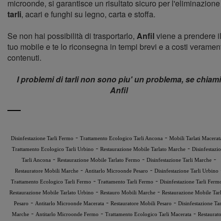
microonde, si garantisce un risultato sicuro per l'eliminazione
tarli
, acari e funghi su legno, carta e stoffa.
Se non hai possibilità di trasportarlo,
Anfil
viene a prendere i
tuo mobile e te lo riconsegna in tempi brevi e a costi veramen
contenuti.
I problemi di tarli non sono piu' un problema, se chiami
Anfil
-
-
Disinfestazione Tarli Fermo
Trattamento Ecologico Tarli Ancona
Mobili Tarlati Macerat
-
-
Trattamento Ecologico Tarli Urbino
Restaurazione Mobile Tarlato Marche
Disinfestazi
-
-
-
Tarli Ancona
Restaurazione Mobile Tarlato Fermo
Disinfestazione Tarli Marche
-
-
Restauratore Mobili Marche
Antitarlo Microonde Pesaro
Disinfestazione Tarli Urbino
-
-
Trattamento Ecologico Tarli Fermo
Trattamento Tarli Fermo
Disinfestazione Tarli Ferm
-
-
Restaurazione Mobile Tarlato Urbino
Restauro Mobili Marche
Restaurazione Mobile Tar
-
-
-
Pesaro
Antitarlo Microonde Macerata
Restauratore Mobili Pesaro
Disinfestazione Tar
-
-
-
Marche
Antitarlo Microonde Fermo
Trattamento Ecologico Tarli Macerata
Restaurat